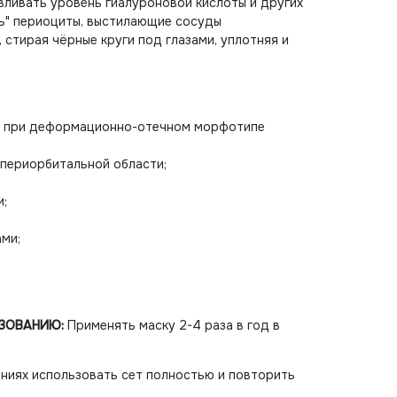
вливать уровень гиалуроновой кислоты и других
ть" периоциты, выстилающие сосуды
 стирая чёрные круги под глазами, уплотняя и
ь при деформационно-отечном морфотипе
 периорбитальной области;
и;
ами;
ЬЗОВАНИЮ:
Применять маску 2-4 раза в год в
ниях использовать сет полностью и повторить