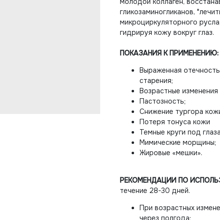
молодой коллаген, восстана
гликозаминогликанов, "лечи
микроциркуляторного русла,
гидрируя кожу вокруг глаз.
ПОКАЗАНИЯ К ПРИМЕНЕНИЮ:
Выраженная отечност
старения;
Возрастные изменения
Пастозность;
Снижение тургора кож
Потеря тонуса кожи
Темные круги под глаз
Мимические морщины;
Жировые «мешки».
РЕКОМЕНДАЦИИ ПО ИСПОЛ
течение 28-30 дней.
При возрастных измене
через полгода;