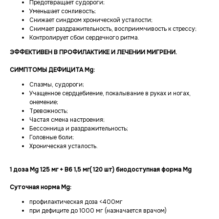
Предотвращает судороги;
Уменьшает сонливость;
Снижает синдром хронической усталости;
Снимает раздражительность, восприимчивость к стрессу;
Контролирует сбои сердечного ритма.
ЭФФЕКТИВЕН В ПРОФИЛАКТИКЕ И ЛЕЧЕНИИ МИГРЕНИ.
СИМПТОМЫ ДЕФИЦИТА Mg:
Спазмы, судороги;
Учащенное сердцебиение, покалывание в руках и ногах,
онемение;
Тревожность;
Частая смена настроения;
Бессонница и раздражительность;
Головные боли;
Хроническая усталость.
1 доза Mg 125 мг + B6 1,5 мг( 120 шт) биодоступная форма Mg
Суточная норма Mg:
профилактическая доза <400мг
при дефиците до 1000 мг (назначается врачом)