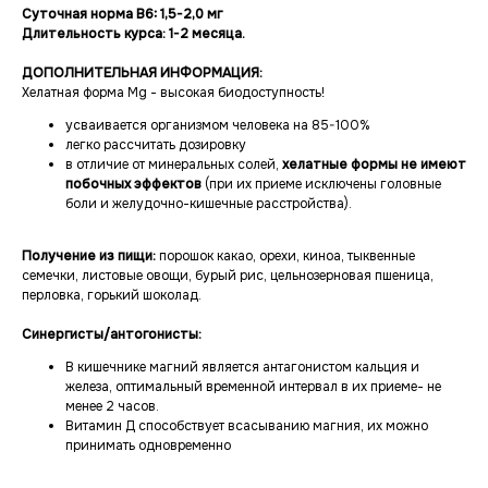
Суточная норма В6: 1,5-2,0 мг
Длительность курса: 1-2 месяца.
ДОПОЛНИТЕЛЬНАЯ ИНФОРМАЦИЯ:
Хелатная форма Mg - высокая биодоступность!
усваивается организмом человека на 85-100%
легко рассчитать дозировку
в отличие от минеральных солей,
хелатные формы не имеют
побочных эффектов
(при их приеме исключены головные
боли и желудочно-кишечные расстройства).
Получение из пищи:
порошок какао, орехи, киноа, тыквенные
семечки, листовые овощи, бурый рис, цельнозерновая пшеница,
перловка, горький шоколад.
Синергисты/антогонисты:
В кишечнике магний является антагонистом кальция и
железа, оптимальный временной интервал в их приеме- не
менее 2 часов.
Витамин Д способствует всасыванию магния, их можно
принимать одновременно