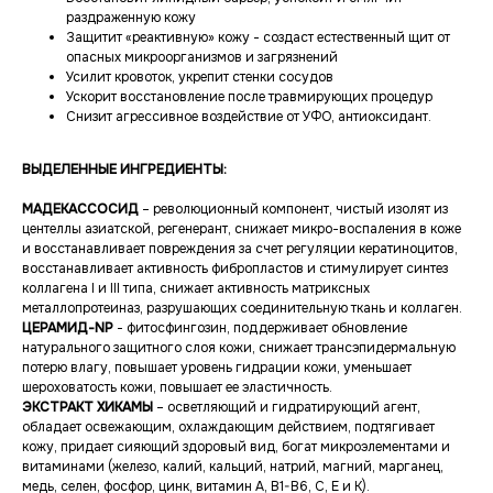
раздраженную кожу
Защитит «реактивную» кожу - создаст естественный щит от
опасных микроорганизмов и загрязнений
Усилит кровоток, укрепит стенки сосудов
Ускорит восстановление после травмирующих процедур
Снизит агрессивное воздействие от УФО, антиоксидант.
ВЫДЕЛЕННЫЕ ИНГРЕДИЕНТЫ:
МАДЕКАССОСИД
– революционный компонент, чистый изолят из
центеллы азиатской, регенерант, снижает микро-воспаления в коже
и восстанавливает повреждения за счет регуляции кератиноцитов,
восстанавливает активность фибропластов и стимулирует синтез
коллагена I и III типа, снижает активность матриксных
металлопротеиназ, разрушающих соединительную ткань и коллаген.
ЦЕРАМИД-NP
- фитосфингозин, поддерживает обновление
натурального защитного слоя кожи, снижает трансэпидермальную
потерю влагу, повышает уровень гидрации кожи, уменьшает
шероховатость кожи, повышает ее эластичность.
ЭКСТРАКТ ХИКАМЫ
– осветляющий и гидратирующий агент,
обладает освежающим, охлаждающим действием, подтягивает
кожу, придает сияющий здоровый вид, богат микроэлементами и
витаминами (железо, калий, кальций, натрий, магний, марганец,
медь, селен, фосфор, цинк, витамин А, В1-В6, С, Е и К).