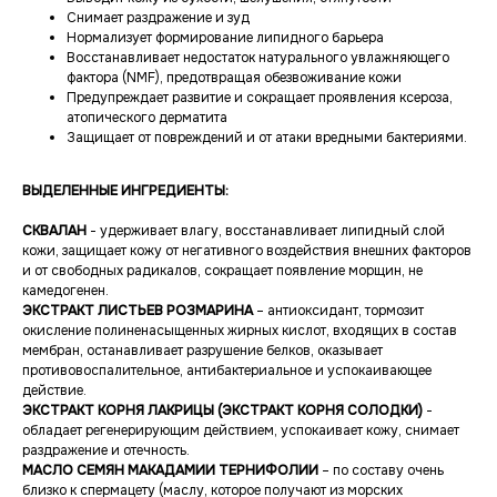
Снимает раздражение и зуд
Нормализует формирование липидного барьера
Восстанавливает недостаток натурального увлажняющего
фактора (NMF), предотвращая обезвоживание кожи
Предупреждает развитие и сокращает проявления ксероза,
атопического дерматита
Защищает от повреждений и от атаки вредными бактериями.
ВЫДЕЛЕННЫЕ ИНГРЕДИЕНТЫ:
СКВАЛАН
- удерживает влагу, восстанавливает липидный слой
кожи, защищает кожу от негативного воздействия внешних факторов
и от свободных радикалов, сокращает появление морщин, не
камедогенен.
ЭКСТРАКТ ЛИСТЬЕВ РОЗМАРИНА
– антиоксидант, тормозит
окисление полиненасыщенных жирных кислот, входящих в состав
мембран, останавливает разрушение белков, оказывает
противовоспалительное, антибактериальное и успокаивающее
действие.
ЭКСТРАКТ КОРНЯ ЛАКРИЦЫ (ЭКСТРАКТ КОРНЯ СОЛОДКИ)
-
обладает регенерирующим действием, успокаивает кожу, снимает
раздражение и отечность.
МАСЛО СЕМЯН МАКАДАМИИ ТЕРНИФОЛИИ
– по составу очень
близко к спермацету (маслу, которое получают из морских