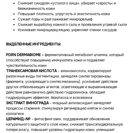
Снимает синдром «усталого лица», убирает «серость» и
безжизненность кожи
Повышает плотность, упругость и эластичность кожи
Сужает поры и разглаживает микрорельеф
Снижает выработку кожного сала и проявления угревой сыпи
Усиливает микроциркуляцию, укрепляет стенки сосудов.
ВЫДЕЛЕННЫЕ ИНГРЕДИЕНТЫ:
PDRN DERMABIOME –
ферментативный метаболит штамма, который
способствует повышению иммунитета кожи и подавляет
чувствительность кожи.
ТРАНЕКСАМОВАЯ КИСЛОТА
– аминокислота, корректируют
различные виды пигментации, замедляя синтез тирозиназы
(фермента, ускоряющего синтез меланина), усиливает действие
других отбеливающих агентов, осветляющее и выравнивающее
действие равнозначно действию гидрохинона, обладает
гидрирующим эффектом, безопасна и всесезонна.
ЭКСТРАКТ ВИНОГРАДА
– мощный антиоксидант замедляет
процессы старения, стимулируя регенерацию клеток и синтез
коллагена.
ЦЕРАМИД-NP
- фитосфингозин, поддерживает обновление
натурального защитного слоя кожи, снижает трансэпидермальную
потерю влагу, повышает уровень гидратации кожи, уменьшает