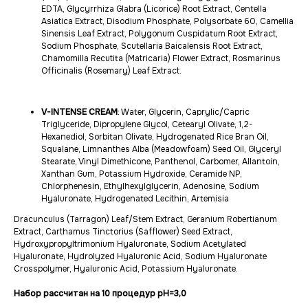
EDTA, Glycyrrhiza Glabra (Licorice) Root Extract, Centella
Asiatica Extract, Disodium Phosphate, Polysorbate 60, Camellia
Sinensis Leaf Extract, Polygonum Cuspidatum Root Extract,
Sodium Phosphate, Scutellaria Baicalensis Root Extract,
Chamomilla Recutita (Matricaria) Flower Extract, Rosmarinus
Officinalis (Rosemary) Leaf Extract.
V-INTENSE CREAM
: Water, Glycerin, Caprylic/Capric
Triglyceride, Dipropylene Glycol, Cetearyl Olivate, 1,2-
Hexanediol, Sorbitan Olivate, Hydrogenated Rice Bran Oil,
Squalane, Limnanthes Alba (Meadowfoam) Seed Oil, Glyceryl
Stearate, Vinyl Dimethicone, Panthenol, Carbomer, Allantoin,
Xanthan Gum, Potassium Hydroxide, Ceramide NP,
Chlorphenesin, Ethylhexylglycerin, Adenosine, Sodium
Hyaluronate, Hydrogenated Lecithin, Artemisia
Dracunculus (Tarragon) Leaf/Stem Extract, Geranium Robertianum
Extract, Carthamus Tinctorius (Safflower) Seed Extract,
Hydroxypropyltrimonium Hyaluronate, Sodium Acetylated
Hyaluronate, Hydrolyzed Hyaluronic Acid, Sodium Hyaluronate
Crosspolymer, Hyaluronic Acid, Potassium Hyaluronate.
Набор рассчитан на 10 процедур pH=3,0