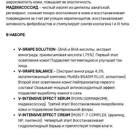
шероховатость кожи, повышает ее эластичность.
МАДЕКАСОССИД
- чистый изолят из центеллы азиатской,
регенерант, снижает микро-воспаления в коже и восстанавливает
повреждения за счет регуляции кератиноцитов, восстанавливает
активность фибробластов и стимулирует синтез коллагена I и III типа.
В НАБОРЕ:
V-GRAPE SOLUTION
- (АНА и ВНА кислоты, экстракт
винограда, транексамовая кислота 1,75%). Первый этап
осветления кожи! Подавляет пигментацию и улучшает тон
лица.
V-GRAPE BALANCE
– (Экстракт винограда 4,3%,
запатентованный комплекс MultiEx BSASM PLUS, аллантоин).
Второй этап осветления кожи! Нейтрализатор первого
состава! Оказывает мощный антиоксидантный эффект,
подавляет выработку кожного сала.
V-INTENSIVE EFFECT SERUM
(PDRN DERMABIOME,
мадекасоссид). Третий этап! Восстановление микробиома
кожи и подавление бактериальной флоры.
V-INTENSIVE EFFECT CREAM
(MOIST-7 COMPLEX, Церамид
NP, пантенол). Четвертый этап! Восстанавливает
гидролипидный барьер и препятствует потере влаги.