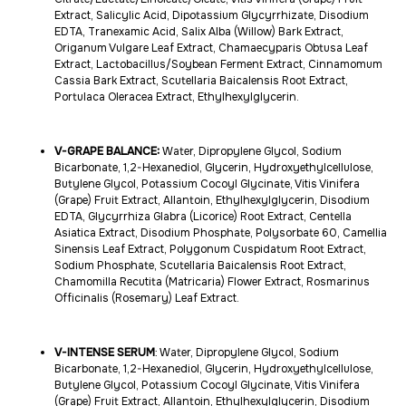
Extract, Salicylic Acid, Dipotassium Glycyrrhizate, Disodium
EDTA, Tranexamic Acid, Salix Alba (Willow) Bark Extract,
Origanum Vulgare Leaf Extract, Chamaecyparis Obtusa Leaf
Extract, Lactobacillus/Soybean Ferment Extract, Cinnamomum
Cassia Bark Extract, Scutellaria Baicalensis Root Extract,
Portulaca Oleracea Extract, Ethylhexylglycerin.
V-GRAPE BALANCE:
Water, Dipropylene Glycol, Sodium
Bicarbonate, 1,2-Hexanediol, Glycerin, Hydroxyethylcellulose,
Butylene Glycol, Potassium Cocoyl Glycinate, Vitis Vinifera
(Grape) Fruit Extract, Allantoin, Ethylhexylglycerin, Disodium
EDTA, Glycyrrhiza Glabra (Licorice) Root Extract, Centella
Asiatica Extract, Disodium Phosphate, Polysorbate 60, Camellia
Sinensis Leaf Extract, Polygonum Cuspidatum Root Extract,
Sodium Phosphate, Scutellaria Baicalensis Root Extract,
Chamomilla Recutita (Matricaria) Flower Extract, Rosmarinus
Officinalis (Rosemary) Leaf Extract.
V-INTENSE SERUM
: Water, Dipropylene Glycol, Sodium
Bicarbonate, 1,2-Hexanediol, Glycerin, Hydroxyethylcellulose,
Butylene Glycol, Potassium Cocoyl Glycinate, Vitis Vinifera
(Grape) Fruit Extract, Allantoin, Ethylhexylglycerin, Disodium