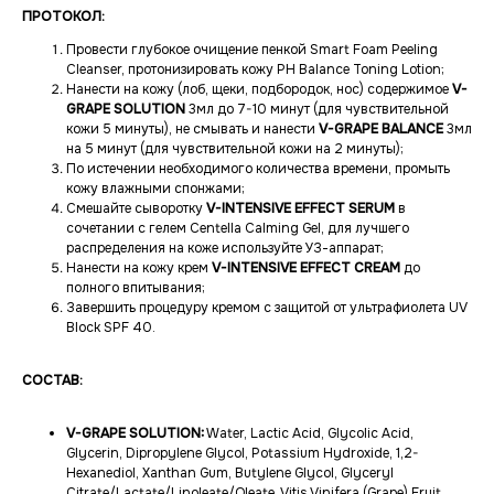
ПРОТОКОЛ:
Провести глубокое очищение пенкой Smart Foam Peeling
Cleanser, протонизировать кожу PH Balance Toning Lotion;
Нанести на кожу (лоб, щеки, подбородок, нос) содержимое
V-
GRAPE SOLUTION
3мл до 7-10 минут (для чувствительной
кожи 5 минуты), не смывать и нанести
V-GRAPE BALANCE
3мл
на 5 минут (для чувствительной кожи на 2 минуты);
По истечении необходимого количества времени, промыть
кожу влажными спонжами;
Смешайте сыворотку
V-INTENSIVE EFFECT SERUM
в
сочетании с гелем Centella Calming Gel, для лучшего
распределения на коже используйте УЗ-аппарат;
Нанести на кожу крем
V-INTENSIVE EFFECT CREAM
до
полного впитывания;
Завершить процедуру кремом с защитой от ультрафиолета UV
Block SPF 40.
СОСТАВ:
V-GRAPE SOLUTION:
Water, Lactic Acid, Glycolic Acid,
Glycerin, Dipropylene Glycol, Potassium Hydroxide, 1,2-
Hexanediol, Xanthan Gum, Butylene Glycol, Glyceryl
Citrate/Lactate/Linoleate/Oleate, Vitis Vinifera (Grape) Fruit