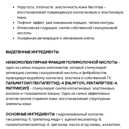
Упругость, плотности, эластичность кожи без птоза –
восстанавливает поврежденную коллагеновую и эластиновую
ткань
Лифтинг эффект, разглаживание морщин, четкие контуры
Интенсивная гидрация, синтез собственной гиалуроновой
кислоты
Ускоренная регенерация и обновление клеток.
ВЫДЕЛЕННЫЕ ИНГРЕДИЕНТЫ:
НИЗКОМОЛЕКУЛЯРНАЯ ФРАКЦИЯ ПОЛИМОЛОЧНОЙ КИСЛОТЫ
–
один из самых мощных компонентов, который стимулирует
активацию синтеза гиалуроновой кислоты и фибробластов,
провоцируя выработку коллагена, эластина и собственной ГК.
ПАЛЬМИТОИЛ ПЕНТАПЕПТИД-4 (PALMITOYL PENTAPEPTIDE-4,
МАТРИКСИЛ)
- стимулирует синтез коллагеновых, эластиновых
волокон и гликозаминогликана. Один из самых эффективных
агентов против старения кожи, восстанавливает структурные
элементы кожи.
ОСНОВНЫЕ ИНГРЕДИЕНТЫ:
гидролизованный коллаген,
гексапептид-9, трипептид меди-1, ацетилгексапептид-8,
пальмитолпентапептид-4, трегалоза, масло ягод оливы, аллантоин,