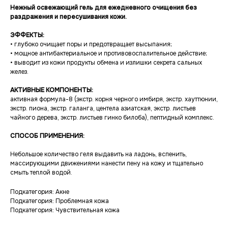
Нежный освежающий гель для ежедневного очищения без
раздражения и пересушивания кожи.
ЭФФЕКТЫ:
• глубоко очищает поры и предотвращает высыпания;
• мощное антибактериальное и противовоспалительное действие;
• выводит из кожи продукты обмена и излишки секрета сальных
желез.
АКТИВНЫЕ КОМПОНЕНТЫ:
активная формула-8 (экстр. корня черного имбиря, экстр. хауттюнии,
экстр. пиона, экстр. галанга, центела азиатская, экстр. листьев
чайного дерева, экстр. листьев гинко билоба), пептидный комплекс.
СПОСОБ ПРИМЕНЕНИЯ:
Небольшое количество геля выдавить на ладонь, вспенить,
массирующими движениями нанести пену на кожу и тщательно
смыть теплой водой.
Подкатегория: Акне
Подкатегория: Проблемная кожа
Подкатегория: Чувствительная кожа