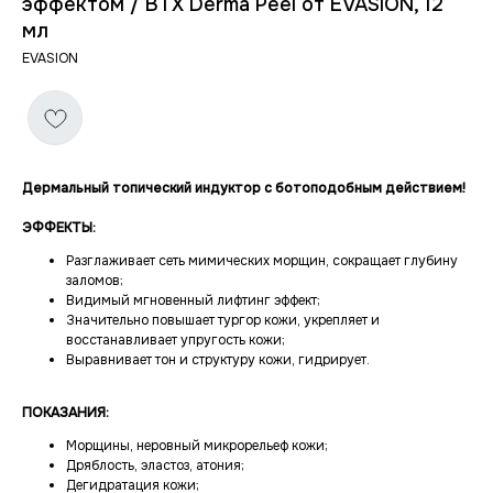
эффектом / BTX Derma Peel от EVASION, 12
мл
EVASION
Дермальный топический индуктор с ботоподобным действием!
ЭФФЕКТЫ:
Разглаживает сеть мимических морщин, сокращает глубину
заломов;
Видимый мгновенный лифтинг эффект;
Значительно повышает тургор кожи, укрепляет и
восстанавливает упругость кожи;
Выравнивает тон и структуру кожи, гидрирует.
ПОКАЗАНИЯ:
Морщины, неровный микрорельеф кожи;
Дряблость, эластоз, атония;
Дегидратация кожи;