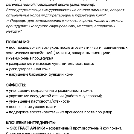
регенеративной поддержкой дермы (азиатикозид).
Влагоудерживающая «гидроповязка» на основе альгината, создает
оптимальные условия для репарации и гидратации кожи!
➢ Подходит для использования в качестве крема, маски, а так же в
процедурах: «холодного гидрирования», массажа, аппаратных
методик!
ПОКАЗАНИЯ:
● постпроцедурный sos-уход: после атравматичных и травматичных
эстетических воздействий (пилинги, аппаратные методики,
инъекционные процедуры)
● раздражение и высокая чувствительность кожи;
● дегидрированная кожа;
● нарушение барьерной функции кожи
ЭФФЕКТЫ:
● уменьшение покраснения и реактивности кожи;
● укрепление сосудистой стенки (работа с куперозом);
● уменьшение пастоности/отечности;
● восполнение уровня влаги;
● поддержка восстановительных процессов после процедур.
КЛЮЧЕВЫЕ ИНГРЕДИЕНТЫ:
➢
ЭКСТРАКТ АРНИКИ
- эффективный противоотечный компонент.
Снижает капиллярную реактивность.