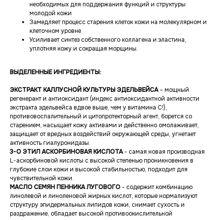
необходимых для поддержания функций и структуры
молодой кожи
Замедляет процесс старения клеток кожи на молекулярном и
клеточном уровне
Усиливает синтез собственного коллагена и эластина,
уплотняя кожу и сокращая морщины.
ВЫДЕЛЕННЫЕ ИНГРЕДИЕНТЫ:
ЭКСТРАКТ КАЛЛУСНОЙ КУЛЬТУРЫ ЭДЕЛЬВЕЙСА
– мощный
регенерант и антиоксидант (индекс антиоксидантной активности
экстракта эдельвейса вдвое выше, чем у витамина С!),
противовоспалительный и цитопротекторный агент, борется со
старением, насыщает кожу активами и действенно омолаживает,
защищает от вредных воздействий окружающей среды, угнетает
активность гиалуронидазы.
3-О ЭТИЛ АСКОРБИНОВАЯ КИСЛОТА
- самая новая производная
L-аскорбиновой кислоты с высокой степенью проникновения в
глубокие слои кожи и высокой стабильностью, подходит для
чувствительной кожи.
МАСЛО СЕМЯН ПЕННИКА ЛУГОВОГО
- содержит комбинацию
линолевой и линоленовой жирных кислот, которые нормализуют
структуру эпидермальных липидов кожи, снимает сухость и
раздражение, обладает высокой противоокислительной