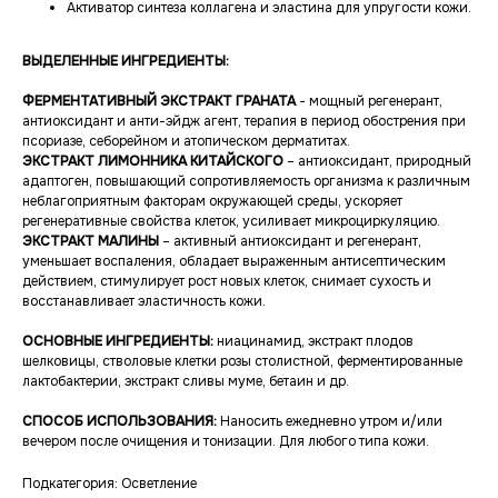
Активатор синтеза коллагена и эластина для упругости кожи.
ВЫДЕЛЕННЫЕ ИНГРЕДИЕНТЫ:
ФЕРМЕНТАТИВНЫЙ ЭКСТРАКТ ГРАНАТА
- мощный регенерант,
антиоксидант и анти-эйдж агент, терапия в период обострения при
псориазе, себорейном и атопическом дерматитах.
ЭКСТРАКТ ЛИМОННИКА КИТАЙСКОГО
– антиоксидант, природный
адаптоген, повышающий сопротивляемость организма к различным
неблагоприятным факторам окружающей среды, ускоряет
регенеративные свойства клеток, усиливает микроциркуляцию.
ЭКСТРАКТ МАЛИНЫ
– активный антиоксидант и регенерант,
уменьшает воспаления, обладает выраженным антисептическим
действием, стимулирует рост новых клеток, снимает сухость и
восстанавливает эластичность кожи.
ОСНОВНЫЕ ИНГРЕДИЕНТЫ:
ниацинамид, экстракт плодов
шелковицы, стволовые клетки розы столистной, ферментированные
лактобактерии, экстракт сливы муме, бетаин и др.
СПОСОБ ИСПОЛЬЗОВАНИЯ:
Наносить ежедневно утром и/или
вечером после очищения и тонизации. Для любого типа кожи.
Подкатегория: Осветление