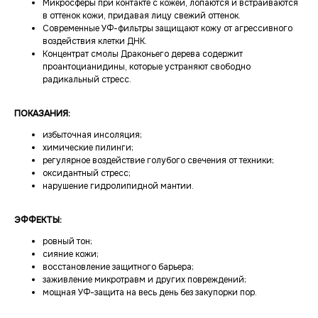
Микросферы при контакте с кожей, лопаются и встраиваются
в оттенок кожи, придавая лицу свежий оттенок.
Современные УФ-фильтры защищают кожу от агрессивного
воздействия клетки ДНК.
Концентрат смолы Драконьего дерева содержит
проантоцианидины, которые устраняют свободно
радикальный стресс.
ПОКАЗАНИЯ:
избыточная инсоляция;
химические пилинги;
регулярное воздействие голубого свечения от техники;
оксидантный стресс;
нарушение гидролипидной мантии.
ЭФФЕКТЫ:
ровный тон;
сияние кожи;
восстановление защитного барьера;
заживление микротравм и других повреждений;
мощная УФ-защита на весь день без закупорки пор.