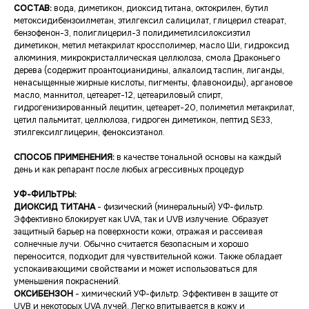
СОСТАВ:
вода, диметикон, диоксид титана, октокрилен, бутил
метоксидибензоилметан, этилгексил салицилат, глицерил стеарат,
бензофенон-3, полиглицерил-3 полидиметилсилоксиэтил
диметикон, метил метакрилат кроссполимер, масло Ши, гидроксид
алюминия, микрокристаллическая целлюлоза, смола Драконьего
дерева (содержит проантоцианидины, алкалоид таспин, лиганды,
ненасыщенные жирные кислоты, пигменты, флавоноиды), аргановое
масло, маннитол, цетеарет-12, цетеариловый спирт,
гидрогенизированный лецитин, цетеарет-20, полиметил метакрилат,
цетил пальмитат, целлюлоза, гидроген диметикон, пептид SE33,
этилгексилглицерин, феноксиэтанол.
СПОСОБ ПРИМЕНЕНИЯ:
в качестве тональной основы на каждый
день и как репарант после любых агрессивных процедур
УФ-ФИЛЬТРЫ:
ДИОКСИД ТИТАНА
- физический (минеральный) УФ-фильтр.
Эффективно блокирует как UVA, так и UVB излучение. Образует
защитный барьер на поверхности кожи, отражая и рассеивая
солнечные лучи. Обычно считается безопасным и хорошо
переносится, подходит для чувствительной кожи. Также обладает
успокаивающими свойствами и может использоваться для
уменьшения покраснений.
ОКСИБЕНЗОН
- химический УФ-фильтр. Эффективен в защите от
UVB и некоторых UVA лучей. Легко впитывается в кожу и