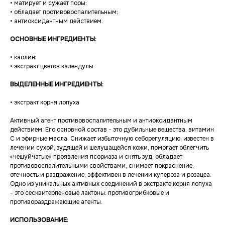
• матирует и сужает поры;
• обладает противовоспалительным;
• антиоксидантным действием.
ОСНОВНЫЕ ИНГРЕДИЕНТЫ:
• каолин;
• экстракт цветов календулы.
ВЫДЕЛЕННЫЕ ИНГРЕДИЕНТЫ:
• экстракт корня лопуха
Активный агент противовоспалительным и антиоксидантным
действием. Его основной состав - это дубильные вещества, витамин
С и эфирные масла. Снижает избыточную себорегуляцию, известен в
лечении сухой, зудящей и шелушащейся кожи, помогает облегчить
«чешуйчатые» проявления псориаза и снять зуд, обладает
противовоспалительными свойствами, снимает покраснение,
отечность и раздражение, эффективен в лечении купероза и розацеа.
Одно из уникальных активных соединений в экстракте корня лопуха
- это сесквитерпеновые лактоны: противогрибковые и
противораздражающие агенты.
ИСПОЛЬЗОВАНИЕ: