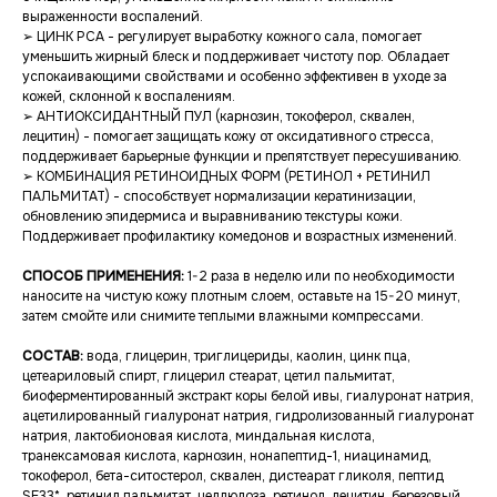
выраженности воспалений.
➢ ЦИНК PCA - регулирует выработку кожного сала, помогает
уменьшить жирный блеск и поддерживает чистоту пор. Обладает
успокаивающими свойствами и особенно эффективен в уходе за
кожей, склонной к воспалениям.
➢ АНТИОКСИДАНТНЫЙ ПУЛ (карнозин, токоферол, сквален,
лецитин) - помогает защищать кожу от оксидативного стресса,
поддерживает барьерные функции и препятствует пересушиванию.
➢ КОМБИНАЦИЯ РЕТИНОИДНЫХ ФОРМ (РЕТИНОЛ + РЕТИНИЛ
ПАЛЬМИТАТ) - способствует нормализации кератинизации,
обновлению эпидермиса и выравниванию текстуры кожи.
Поддерживает профилактику комедонов и возрастных изменений.
СПОСОБ ПРИМЕНЕНИЯ:
1-2 раза в неделю или по необходимости
наносите на чистую кожу плотным слоем, оставьте на 15-20 минут,
затем смойте или снимите теплыми влажными компрессами.
СОСТАВ:
вода, глицерин, триглицериды, каолин, цинк пца,
цетеариловый спирт, глицерил стеарат, цетил пальмитат,
биоферментированный экстракт коры белой ивы, гиалуронат натрия,
ацетилированный гиалуронат натрия, гидролизованный гиалуронат
натрия, лактобионовая кислота, миндальная кислота,
транексамовая кислота, карнозин, нонапептид-1, ниацинамид,
токоферол, бета-ситостерол, сквален, дистеарат гликоля, пептид
SE33*, ретинил пальмитат, целлюлоза, ретинол, лецитин, березовый