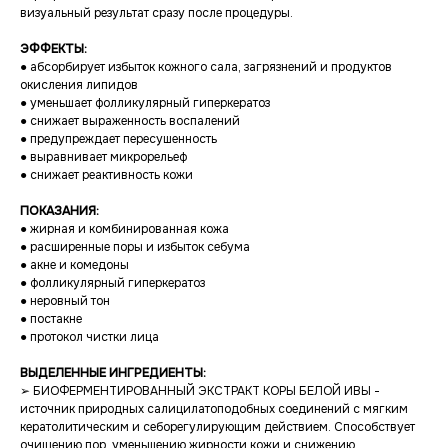
визуальный результат сразу после процедуры.
ЭФФЕКТЫ:
● абсорбирует избыток кожного сала, загрязнений и продуктов
окисления липидов
● уменьшает фолликулярный гиперкератоз
● снижает выраженность воспалений
● предупреждает пересушенность
● выравнивает микрорельеф
● снижает реактивность кожи
ПОКАЗАНИЯ:
● жирная и комбинированная кожа
● расширенные поры и избыток себума
● акне и комедоны
● фолликулярный гиперкератоз
● неровный тон
● постакне
● протокол чистки лица
ВЫДЕЛЕННЫЕ ИНГРЕДИЕНТЫ:
➢ БИОФЕРМЕНТИРОВАННЫЙ ЭКСТРАКТ КОРЫ БЕЛОЙ ИВЫ -
источник природных салицилатоподобных соединений с мягким
кератолитическим и себорегулирующим действием. Способствует
очищению пор, уменьшению жирности кожи и снижению