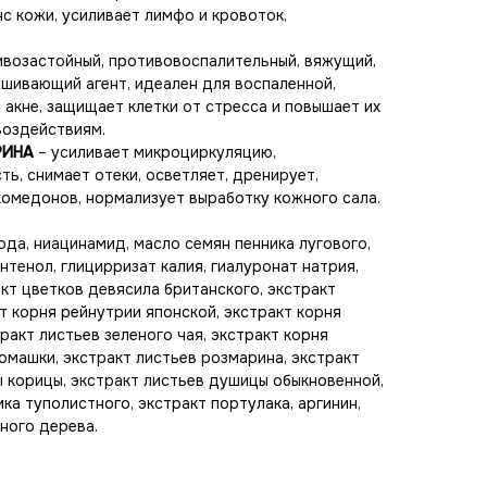
с кожи, усиливает лимфо и кровоток,
ивозастойный, противовоспалительный, вяжущий,
шивающий агент, идеален для воспаленной,
 акне, защищает клетки от стресса и повышает их
воздействиям.
РИНА
– усиливает микроциркуляцию,
ь, снимает отеки, осветляет, дренирует,
омедонов, нормализует выработку кожного сала.
ода, ниацинамид, масло семян пенника лугового,
антенол, глицирризат калия, гиалуронат натрия,
кт цветков девясила британского, экстракт
т корня рейнутрии японской, экстракт корня
ракт листьев зеленого чая, экстракт корня
омашки, экстракт листьев розмарина, экстракт
ы корицы, экстракт листьев душицы обыкновенной,
ка туполистного, экстракт портулака, аргинин,
ного дерева.