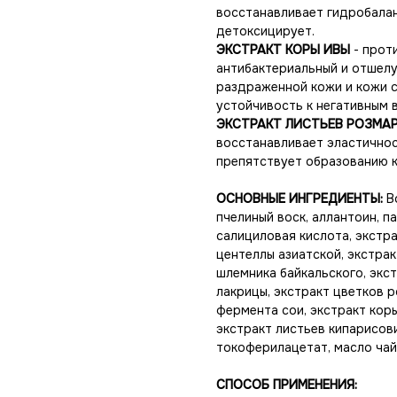
восстанавливает гидробалан
детоксицирует.
ЭКСТРАКТ КОРЫ ИВЫ
- прот
антибактериальный и отшелу
раздраженной кожи и кожи с
устойчивость к негативным 
ЭКСТРАКТ ЛИСТЬЕВ РОЗМА
восстанавливает эластичност
препятствует образованию к
ОСНОВНЫЕ ИНГРЕДИЕНТЫ:
В
пчелиный воск, аллантоин, п
салициловая кислота, экстра
центеллы азиатской, экстрак
шлемника байкальского, экст
лакрицы, экстракт цветков р
фермента сои, экстракт кор
экстракт листьев кипарисови
токоферилацетат, масло чай
СПОСОБ ПРИМЕНЕНИЯ: