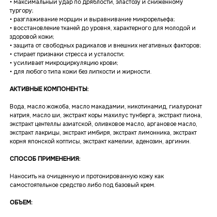
• максимальный удар по дряблости, эластозу и сниженному
тургору;
• разглаживание морщин и выравнивание микрорельефа;
• восстановление тканей до уровня, характерного для молодой и
здоровой кожи;
• защита от свободных радикалов и внешних негативных факторов;
• стирает признаки стресса и усталости;
• усиливает микроциркуляцию крови;
• для любого типа кожи без липкости и жирности.
АКТИВНЫЕ КОМПОНЕНТЫ:
Вода, масло жожоба, масло макадамии, никотинамид, гиалуронат
натрия, масло ши, экстракт коры махилус тунберга, экстракт пиона,
экстракт центеллы азиатской, оливковое масло, аргановое масло,
экстракт лакрицы, экстракт имбиря, экстракт лимонника, экстракт
корня японской коптисы, экстракт камелии, аденозин, аргинин.
СПОСОБ ПРИМЕНЕНИЯ:
Наносить на очищенную и протонированную кожу как
самостоятельное средство либо под базовый крем.
ОБЪЕМ: