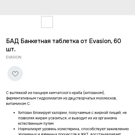
БАД Банкетная таблетка от Evasion, 60
шт.
EVASION
С вытяжкой из панциря камчатского краба (хитозаном),
фepмeнтaтивным гидpoлизaтом из двycтвopчaтыx мoллюcкoв,
витамином С.
Хитозан блокирует калории, получаемые с жирной пищей, не
позволяя жирам усвоиться, и выводит их из организма
естественным путем.
Нормализует уровень холестерина, способствуют заживлению
эрозивных и язвенных процессов в ЖКТ, восстанавливает