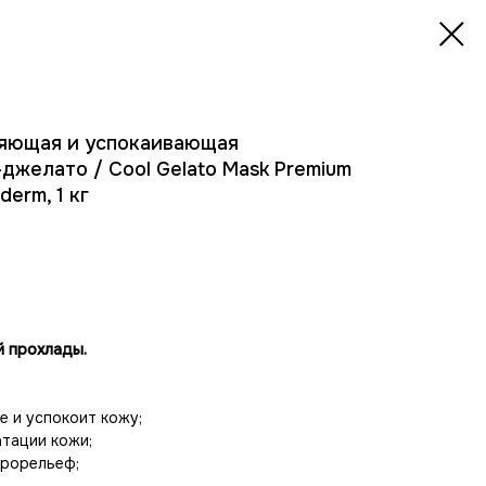
яющая и успокаивающая
желато / Cool Gelato Mask Premium
derm, 1 кг
й прохлады.
е и успокоит кожу;
атации кожи;
крорельеф;