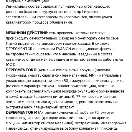
в борьбе с пигментацией.
Уникальный состав содержит пул известных отбеливающих
реагентов (плацента, куркума, ретинол и др.) и усилен
запатентованным комплексом микроэлементов, являющимся
катализатором процесса отбеливания.
МЕХАНИЗМ ДЕЙСТВИЯ:
есть процессы, которые не могут
происходить самостоятельно. Сахар не может гореть сам по себе.
Литий выступает катализатором горения сахара. В системе
DEPЕGMENTOR от компании EVASION инновационная формула
выстроена таким образом, что минералы, введенные в состав,
катализируют депигментирующие агенты, заставляя их работать на
100%.
DEPЕGMENTOR R
(Активные компоненты): арбутин (блокада
тирозиназы, участвующей в синтезе меланина), МNF- натуральные
увлажняющие факторы, витамин B3, гиалуроновая кислота, дягиль
(по своим характеристикам – аналог эритромицина, активные
компоненты растения улучшают микроциркуляцию и обмен веществ
в коже), шафран (содержит витамины В, РР, минералы и ценные
эфирные масла), альфагидроксикислоты, ретинол, растительные
экстракты алоэ, плацентарный экстракт.
DEPЕGMENTOR M
(Активные компоненты): арбутин (блокирует
тирозиназу), арника (тритерпеновые кислоты цветов арники –
мощный ингибитор синтеза меланина), экстракт женьшеня (содержит
гинзенозиды, стимулирующие выработку коллагена), гликозиды