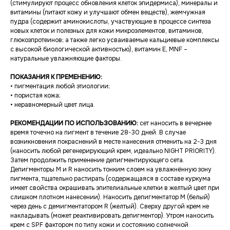
(стимулируют процесс обновления клеток эпидермиса), минералы и
витамины (питают кожу и улучшают обмен веществ), жемчужная
пудра (содержит аминокислоты, участвующие в процессе синтеза
новых клеток и полезных для кожи микроэлементов, витаминов,
глюкозпротеинов; а также легко усваиваемые кальциевые комплексы
с высокой биологической активностью), витамин Е, MNF –
натуральные увлажняющие факторы.
ПОКАЗАНИЯ К ПРЕМЕНЕНИЮ:
• пигментация любой этиологии;
• пористая кожа;
• неравномерный цвет лица.
РЕКОМЕНДАЦИИ ПО ИСПОЛЬЗОВАНИЮ:
сет наносить в вечернее
время точечно на пигмент в течение 28-30 дней. В случае
возникновения покраснений в месте нанесения отменить на 2-3 дня
(наносить любой регенерирующий крем, идеально NIGHT PRIORITY).
Затем продолжить применение депигментирующего сета.
Депигменторы М и R наносить тонким слоем на увлажнённую зону
пигмента, тщательно растирать (содержащаяся в составе куркума
имеет свойства окрашивать эпителиальные клетки в желтый цвет при
слишком плотном нанесении). Наносить депигментатор М (белый)
через день с демигментатором R (желтый). Сверху другой крем не
накладывать (может реактивировать депигментор). Утром наносить
крем с SPF фактором по типу кожи и состоянию солнечной