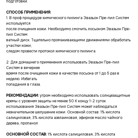
подготовки.
СПОСОБ ПРИМЕНЕНИЯ:
1. В проф процедуре химического пилинга Эвазьон Пре-пил Систем
используется
после очищения кожи. Необходимо смочить лосьоном Эвазьон Пре-
пил Систем
ватный диск. Тщательно промакивающими движениями обработать
участки кожи,
следом провести протокол химического пилинга.
2. Для домашнего применения использовать Эвазьон Пре-пил
Систем в вечернее
время после очищения кожи в качестве лосьона от 1 до 5 раз в
неделю. Избегать
попадания в глаза.
РЕКОМЕНДАЦИИ:
утром необходимо использовать солнцезащитные
кремы с уровнем защиты не менее 50 К концу 1-2 суток
использования Эвазьон Пре-пил Систем может наблюдаться
незначительное шелушение кожи. Основной состав: 1% кислота
салициловая, 3% кислота азелаиновая, эфирное масло чайного
дерева, пропанол
ОСНОВНОЙ СОСТАВ:
1% кислота салициловая, 3% кислота