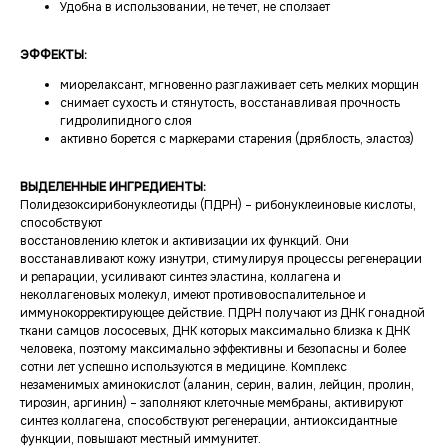
Удобна в использовании, не течет, не сползает
ЭФФЕКТЫ:
миорелаксант, мгновенно разглаживает сеть мелких морщин
снимает сухость и стянутость, восстанавливая прочность
гидролипидного слоя
активно борется с маркерами старения (дряблость, эластоз)
ВЫДЕЛЕННЫЕ ИНГРЕДИЕНТЫ:
Полидезоксирибонуклеотиды (ПДРН) – рибонуклеиновые кислоты,
способствуют
восстановлению клеток и активизации их функций. Они
восстанавливают кожу изнутри, стимулируя процессы регенерации
и репарации, усиливают синтез эластина, коллагена и
неколлагеновых молекул, имеют противовоспалительное и
иммунокорректирующее действие. ПДРН получают из ДНК гонадной
ткани самцов лососевых, ДНК которых максимально близка к ДНК
человека, поэтому максимально эффективны и безопасны и более
сотни лет успешно используются в медицине. Комплекс
незаменимых аминокислот (аланин, серин, валин, лейцин, пролин,
тирозин, аргинин) – заполняют клеточные мембраны, активируют
синтез коллагена, способствуют регенерации, антиоксидантные
функции, повышают местный иммунитет.