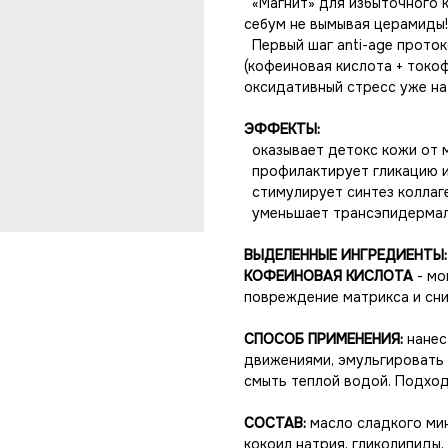
«Магнит» для избыточного к
себум не вымывая церамиды!
Первый шаг anti-age проток
(кофеиновая кислота + токо
оксидативный стресс уже на
ЭФФЕКТЫ:
оказывает детокс кожи от 
профилактирует гликацию и
стимулирует синтез коллаг
уменьшает трансэпидермал
ВЫДЕЛЕННЫЕ ИНГРЕДИЕНТЫ:
КОФЕИНОВАЯ КИСЛОТА
- мо
повреждение матрикса и сни
СПОСОБ ПРИМЕНЕНИЯ:
нанес
движениями, эмульгировать 
смыть теплой водой. Подход
СОСТАВ:
масло сладкого мин
кокоил натрия, гликолипиды,