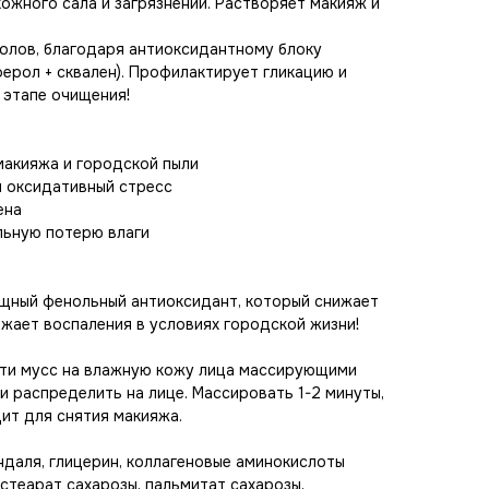
ожного сала и загрязнений. Растворяет макияж и
олов, благодаря антиоксидантному блоку
ферол + сквален). Профилактирует гликацию и
 этапе очищения!
макияжа и городской пыли
 оксидативный стресс
ена
ьную потерю влаги
щный фенольный антиоксидант, который снижает
жает воспаления в условиях городской жизни!
ти мусс на влажную кожу лица массирующими
и распределить на лице. Массировать 1-2 минуты,
ит для снятия макияжа.
даля, глицерин, коллагеновые аминокислоты
 стеарат сахарозы, пальмитат сахарозы,