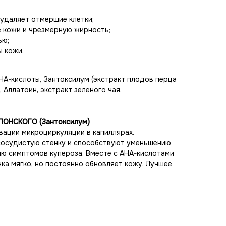
удаляет отмершие клетки;
е кожи и чрезмерную жирность;
ью;
ы кожи.
HA-кислоты, Зантоксилум (экстракт плодов перца
, Аллатоин, экстракт зеленого чая.
ОНСКОГО (Зантоксилум)
вации микроциркуляции в капиллярах.
осудистую стенку и способствуют уменьшению
ю симптомов купероза. Вместе с АHA-кислотами
нка мягко, но постоянно обновляет кожу. Лучшее