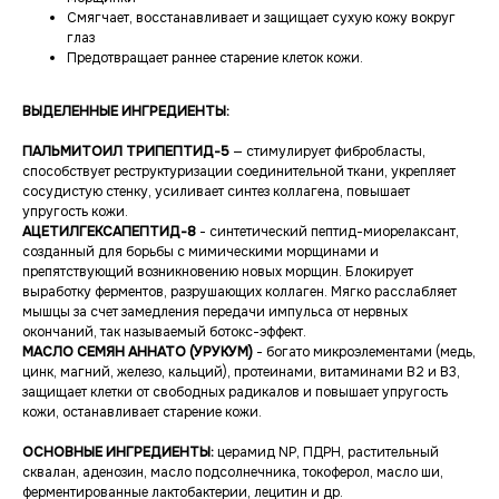
Смягчает, восстанавливает и защищает сухую кожу вокруг
глаз
Предотвращает раннее старение клеток кожи.
ВЫДЕЛЕННЫЕ ИНГРЕДИЕНТЫ:
ПАЛЬМИТОИЛ ТРИПЕПТИД-5
— стимулирует фибробласты,
способствует реструктуризации соединительной ткани, укрепляет
сосудистую стенку, усиливает синтез коллагена, повышает
упругость кожи.
АЦЕТИЛГЕКСАПЕПТИД-8
- синтетический пептид-миорелаксант,
созданный для борьбы с мимическими морщинами и
препятствующий возникновению новых морщин. Блокирует
выработку ферментов, разрушающих коллаген. Мягко расслабляет
мышцы за счет замедления передачи импульса от нервных
окончаний, так называемый ботокс-эффект.
МАСЛО СЕМЯН АННАТО (УРУКУМ)
- богато микроэлементами (медь,
цинк, магний, железо, кальций), протеинами, витаминами B2 и B3,
защищает клетки от свободных радикалов и повышает упругость
кожи, останавливает старение кожи.
ОСНОВНЫЕ ИНГРЕДИЕНТЫ:
церамид NP, ПДРН, растительный
сквалан, аденозин, масло подсолнечника, токоферол, масло ши,
ферментированные лактобактерии, лецитин и др.