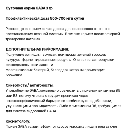
Суточная норма GABA 3 гр
Профилактическая доза 500-700 мг в сутки
Рекомендован прием за час до сна для полноценного ночного
восстановления нервной системы. Возможен прием после вечерней
тренировки натощак.
ДОПОЛНИТЕЛЬНАЯ ИНФОРМАЦИЯ:
Получение из пищи: пармезан, помидоры, зеленый горошек,
кукуруза, ферментированные продукты. Она является продуктом
жизнедеятельности лакто- и
молочнокислых бактерий, благодаря которым происходит
брожение.
Синергисты/ антагонисты:
Употребление GABA желательно совместить с приемом витамина В5
или В3, потому что она с трудом проникает через
гематоэнцефалический барьер и ее комбинируют с добавками,
улучшающими проницаемость. Либо с витамином В6, требующимся
для синтеза эндогенной GABA
Косметологу:
Прием GABA усилит эффект от курсов массажа лица и тела за счет