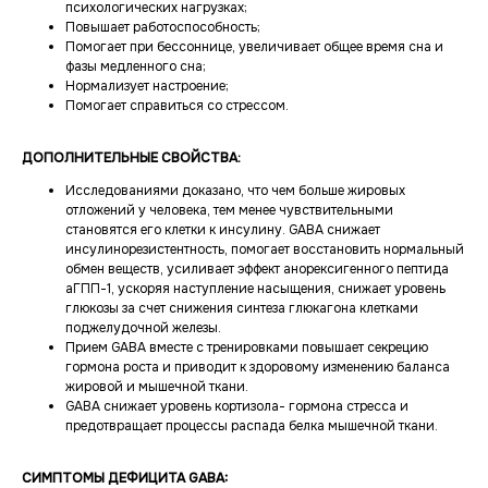
психологических нагрузках;
Повышает работоспособность;
Помогает при бессоннице, увеличивает общее время сна и
фазы медленного сна;
Нормализует настроение;
Помогает справиться со стрессом.
ДОПОЛНИТЕЛЬНЫЕ СВОЙСТВА:
Исследованиями доказано, что чем больше жировых
отложений у человека, тем менее чувствительными
становятся его клетки к инсулину. GABA снижает
инсулинорезистентность, помогает восстановить нормальный
обмен веществ, усиливает эффект анорексигенного пептида
аГПП-1, ускоряя наступление насыщения, снижает уровень
глюкозы за счет снижения синтеза глюкагона клетками
поджелудочной железы.
Прием GABA вместе с тренировками повышает секрецию
гормона роста и приводит к здоровому изменению баланса
жировой и мышечной ткани.
GABA снижает уровень кортизола- гормона стресса и
предотвращает процессы распада белка мышечной ткани.
СИМПТОМЫ ДЕФИЦИТА GABA: